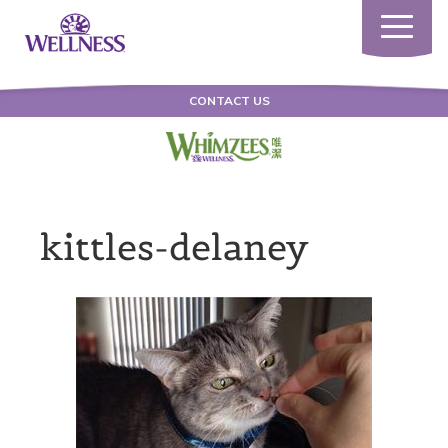
Toggle
navigatio
CONTACT US
kittles-delaney