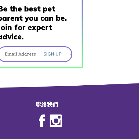
Be the best pet
parent you can be.
Join for expert
advice.
SIGN UP
聯絡我們