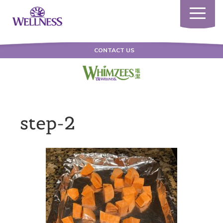
Toggle
navigatio
CONTACT US
step-2