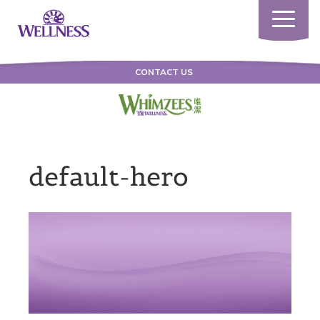
Toggle
navigatio
CONTACT US
default-hero