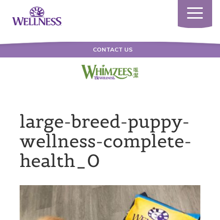
Toggle
navigatio
CONTACT US
large-breed-puppy-
wellness-complete-
health_0