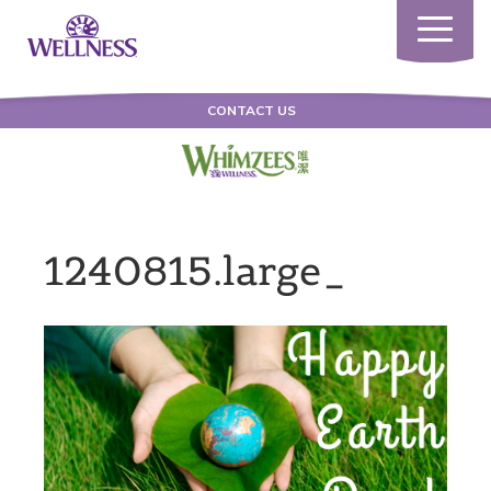
Toggle
navigatio
CONTACT US
1240815.large_