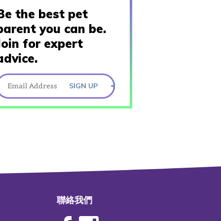
Be the best pet
parent you can be.
Join for expert
advice.
SIGN UP
聯絡我們