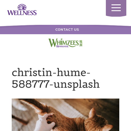
Toggle
navigatio
CONTACT US
christin-hume-
588777-unsplash