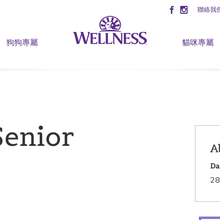
聯絡我
狗狗專屬
貓咪專屬
enior
A
Da
28