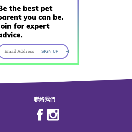
Be the best pet
parent you can be.
Join for expert
advice.
SIGN UP
聯絡我們