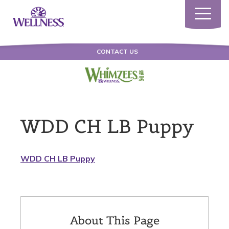
Toggle
navigatio
CONTACT US
WDD CH LB Puppy
WDD CH LB Puppy
About This Page