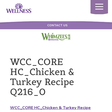
Toggle
navigatio
CONTACT US
WCC_CORE
HC_Chicken &
Turkey Recipe
Q216_0
WCC_CORE HC_Chicken & Turkey Recipe