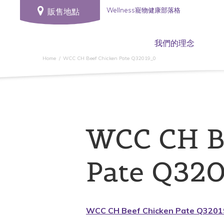
Wellness寵物健康部落格
販售地點
我們的理念
Home
WCC CH Beef Chicken Pate Q32019_0
WCC CH B
Pate Q32
WCC CH Beef Chicken Pate Q320