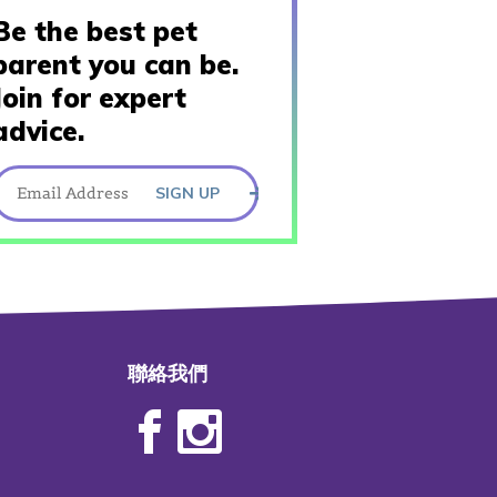
Be the best pet
parent you can be.
Join for expert
advice.
SIGN UP
聯絡我們