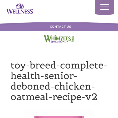
Toggle
navigatio
CONTACT US
toy-breed-complete-
health-senior-
deboned-chicken-
oatmeal-recipe-v2