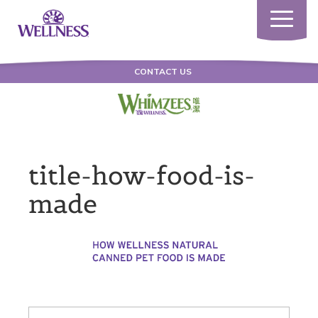
Toggle
navigatio
CONTACT US
title-how-food-is-
made