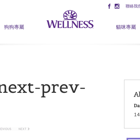
聯絡我
狗狗專屬
貓咪專屬
-next-prev-
A
Da
14