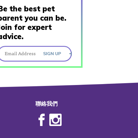
Be the best pet
parent you can be.
Join for expert
advice.
SIGN UP
聯絡我們