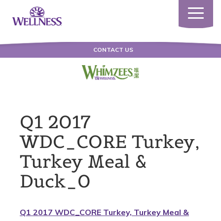
Toggle
navigatio
CONTACT US
Q1 2017
WDC_CORE Turkey,
Turkey Meal &
Duck_0
Q1 2017 WDC_CORE Turkey, Turkey Meal &