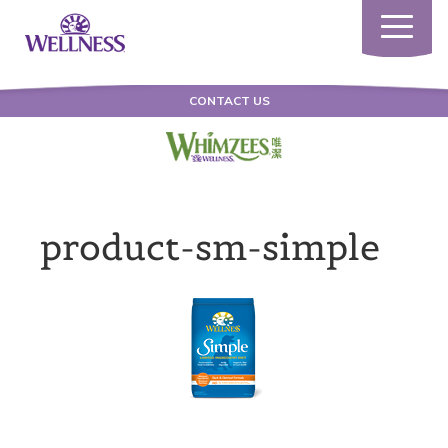
Toggle
navigatio
CONTACT US
product-sm-simple