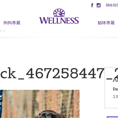
聯絡我
狗狗專屬
貓咪專屬
47_2
tock_467258447_
A
Da
13