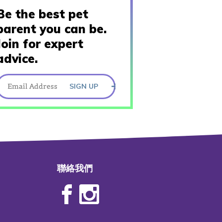
Be the best pet
parent you can be.
Join for expert
advice.
SIGN UP
聯絡我們