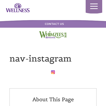
Toggle
navigatio
CONTACT US
nav-instagram
About This Page