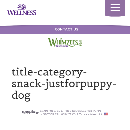
Toggle
navigatio
CONTACT US
title-category-
snack-justforpuppy-
dog