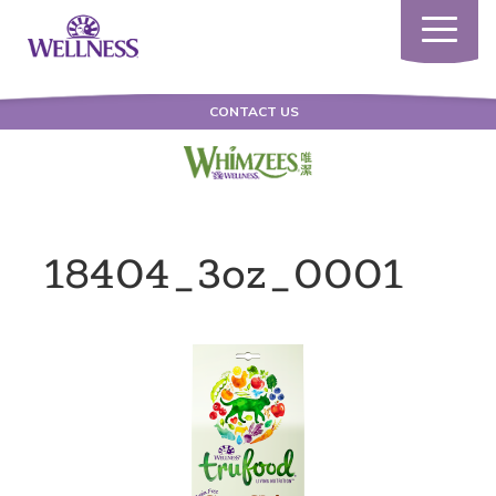
Toggle
navigatio
CONTACT US
18404_3oz_0001