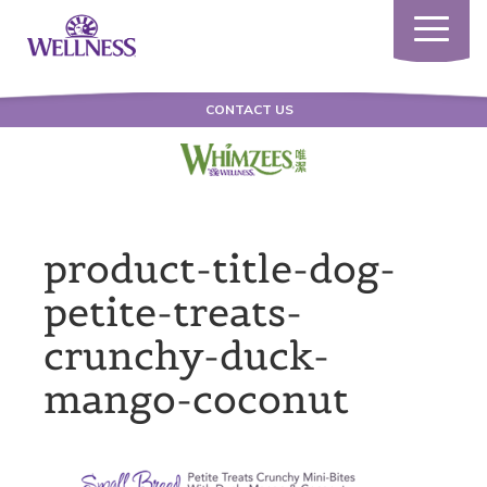
Toggle
navigatio
CONTACT US
product-title-dog-
petite-treats-
crunchy-duck-
mango-coconut