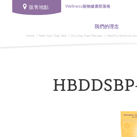
Wellness寵物健康部落格
販售地點
我們的理念
Home
Feed Your Dog Well
Dry Dog Food Recipes
Healthy Balance Sma
HBDDSBP-