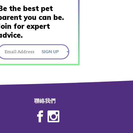
Be the best pet
parent you can be.
Join for expert
advice.
SIGN UP
聯絡我們