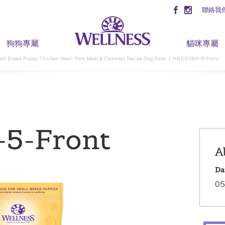
聯絡我
狗狗專屬
貓咪專屬
ll Breed Puppy Chicken Meal, Pork Meal & Oatmeal Recipe Dog Food
HBDDSBP-5-Front
5-Front
A
Da
05