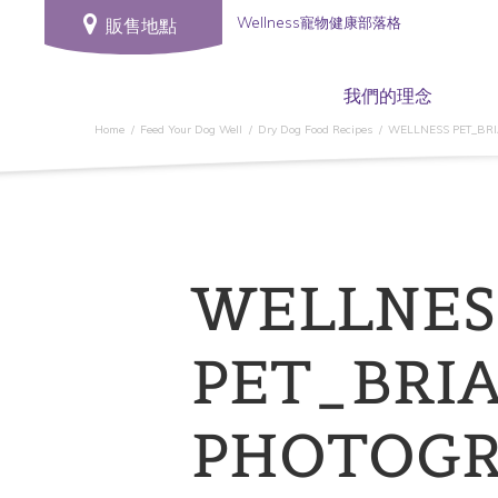
Wellness寵物健康部落格
販售地點
我們的理念
Home
Feed Your Dog Well
Dry Dog Food Recipes
WELLNESS PET_BRI
WELLNES
PET_BRI
PHOTOGR