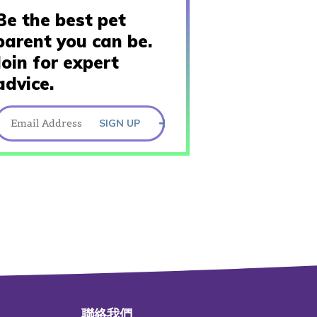
Be the best pet
parent you can be.
Join for expert
advice.
SIGN UP
聯絡我們