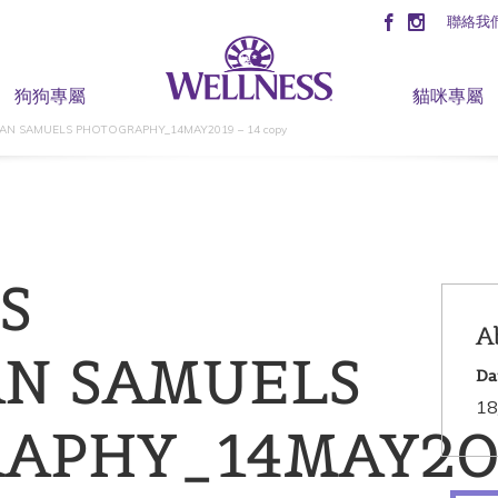
聯絡我
狗狗專屬
貓咪專屬
AN SAMUELS PHOTOGRAPHY_14MAY2019 – 14 copy
S
A
AN SAMUELS
Da
18
APHY_14MAY20