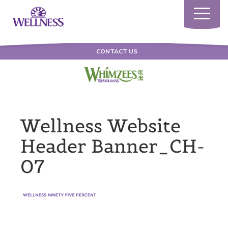
Toggle
navigatio
CONTACT US
Wellness Website
Header Banner_CH-
07