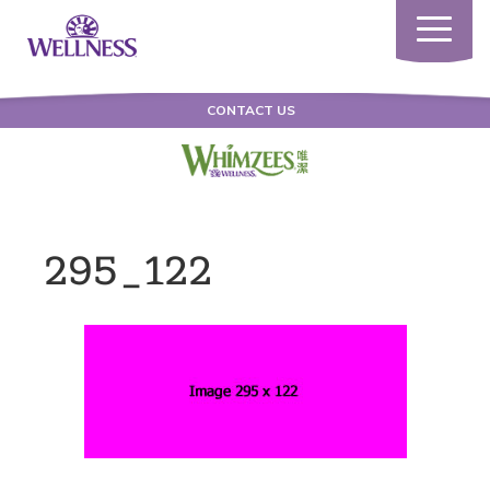
Toggle
navigatio
CONTACT US
295_122