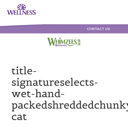
CONTACT US
title-
signatureselects-
wet-hand-
packedshreddedchunk
cat