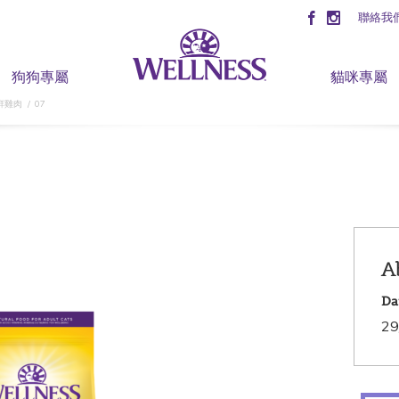
聯絡我
狗狗專屬
貓咪專屬
鮮雞肉
07
A
Da
29