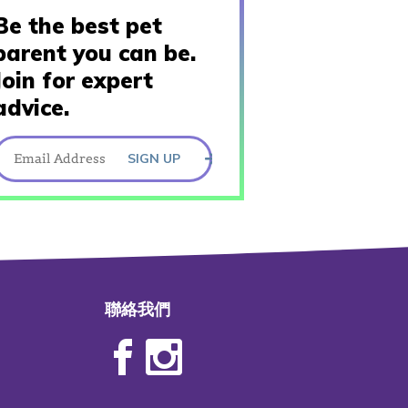
Be the best pet
parent you can be.
Join for expert
advice.
SIGN UP
聯絡我們