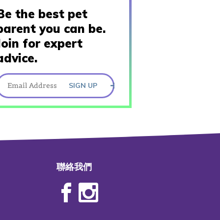
Be the best pet
parent you can be.
Join for expert
advice.
SIGN UP
聯絡我們