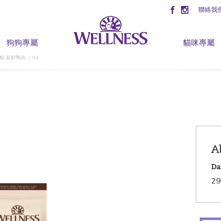
聯絡我
狗狗專屬
貓咪專屬
成貓 新鮮鴨肉
04
A
Da
29