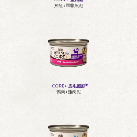
鮪魚+羅非魚泥
CORE+ 皮毛照顧
鴨肉+雞肉泥