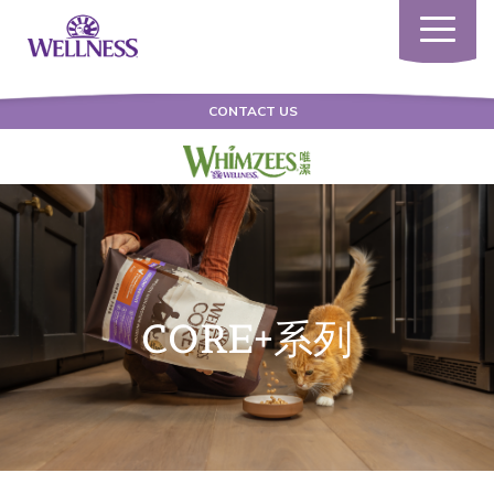
Toggle
navigatio
CONTACT US
CORE+系列