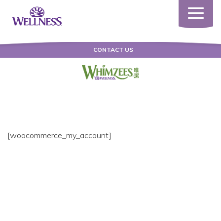
Toggle
navigatio
CONTACT US
[woocommerce_my_account]