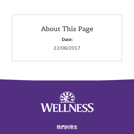
About This Page
Date:
22/06/2017
我們的理念