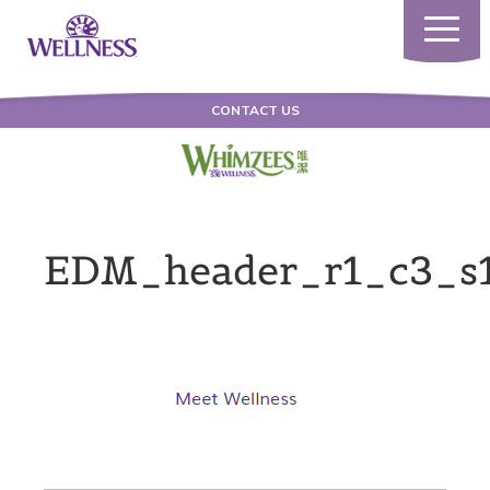
Toggle
navigati
CONTACT US
EDM_header_r1_c3_s