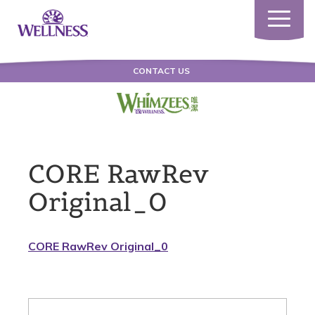
Toggle
navigatio
CONTACT US
CORE RawRev
Original_0
CORE RawRev Original_0