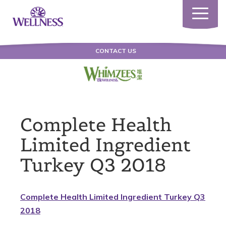
Toggle
navigatio
CONTACT US
Complete Health
Limited Ingredient
Turkey Q3 2018
Complete Health Limited Ingredient Turkey Q3
2018