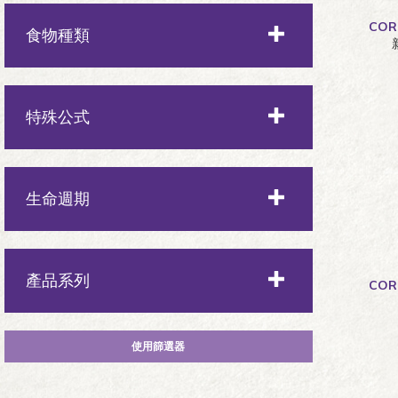
中型犬
CO
食物種類
小型犬
乾糧
特殊公式
玩具犬
無穀
生命週期
皮膚與毛髮
幼犬
產品系列
CO
體重管理
成年
高蛋白
Complete Health全方位系列
老犬