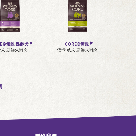
RE®無穀 熟齡犬
CORE®無穀
齡犬 新鮮火雞肉
低卡 成犬 新鮮火雞肉
頁