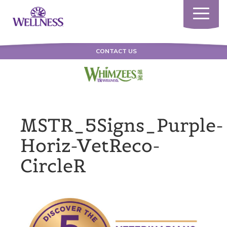
Toggle
navigatio
CONTACT US
MSTR_5Signs_Purple-
Horiz-VetReco-
CircleR