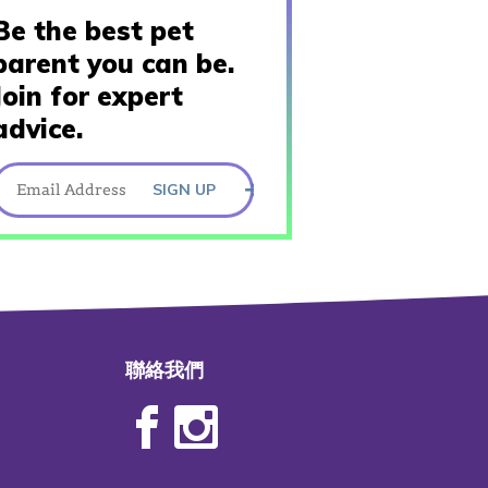
Be the best pet
parent you can be.
Join for expert
advice.
SIGN UP
聯絡我們