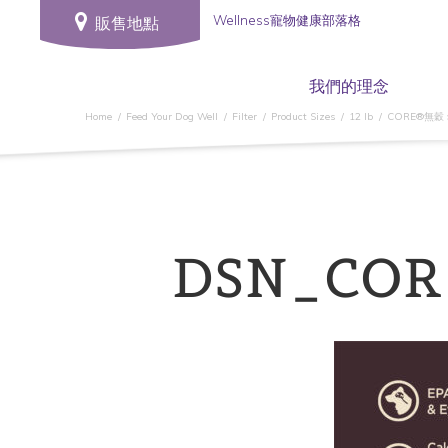
Wellness寵物健康部落格
販售地點
我們的理念
Home
Feed Your Dog Well
Filter
Product Sizes
12 lb
CORE®無穀
DSN_COR