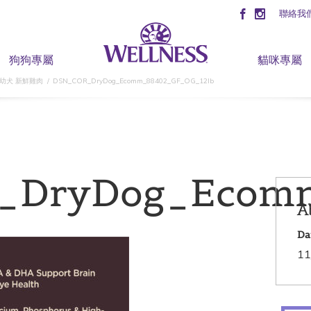
聯絡我
狗狗專屬
貓咪專屬
 幼犬 新鮮雞肉
DSN_COR_DryDog_Ecomm_88402_GF_OG_12lb
_DryDog_Ecom
A
Da
11