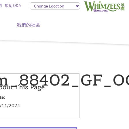
們
常見 Q&A
我們的社區
m_88402_GF_OG
bout This Page
te:
/11/2024