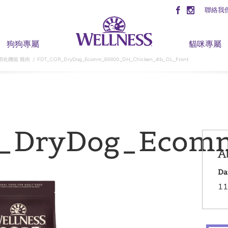
聯絡我
狗狗專屬
貓咪專屬
消化機能 雞肉
FDT_COR_DryDog_Ecomm_89800_DH_Chicken_4lb_OL_Front
_DryDog_Ecomm
A
Da
11