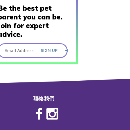
Be the best pet
parent you can be.
Join for expert
advice.
SIGN UP
聯絡我們