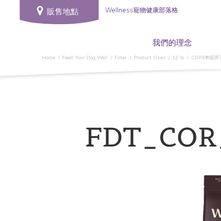
Wellness寵物健康部落格
販售地點
我們的理念
Home
Feed Your Dog Well
Filter
Product Sizes
12 lb
CORE®腸胃
FDT_COR