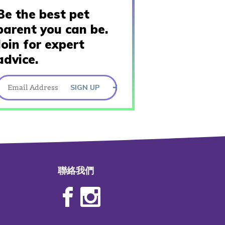
Be the best pet
parent you can be.
Join for expert
advice.
SIGN UP
聯絡我們