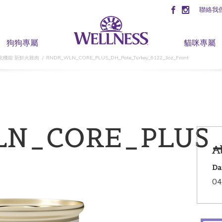
聯絡我
狗狗專屬
貓咪專屬
消化機能 新鮮火雞肉
RNDR_WLN_CORE_PLUS_DH_Pate_Turkey_6122_3oz_Front
N_CORE_PLUS_D
A
Da
04