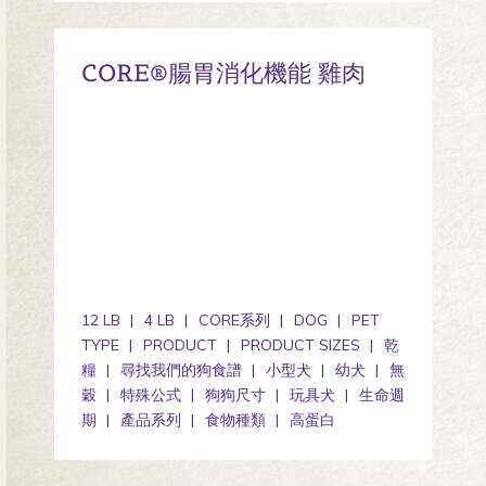
CORE®腸胃消化機能 雞肉
12 LB
4 LB
CORE系列
DOG
PET
TYPE
PRODUCT
PRODUCT SIZES
乾
糧
尋找我們的狗食譜
小型犬
幼犬
無
穀
特殊公式
狗狗尺寸
玩具犬
生命週
期
產品系列
食物種類
高蛋白