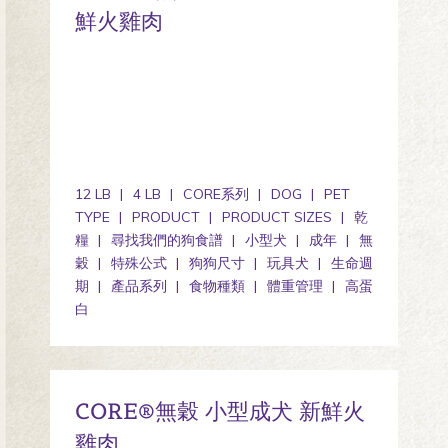
鮮火雞肉
12 LB
4 LB
CORE系列
DOG
PET
TYPE
PRODUCT
PRODUCT SIZES
乾
糧
尋找我們的狗食譜
小型犬
成年
無
穀
特殊公式
狗狗尺寸
玩具犬
生命週
期
產品系列
食物種類
體重管理
高蛋
白
CORE®無穀 小型成犬 新鮮火
雞肉