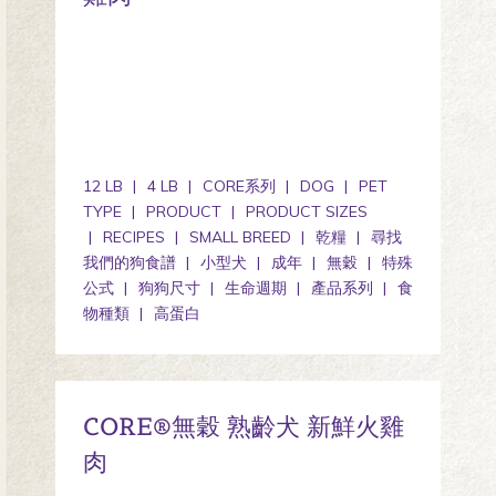
12 LB
4 LB
CORE系列
DOG
PET
TYPE
PRODUCT
PRODUCT SIZES
RECIPES
SMALL BREED
乾糧
尋找
我們的狗食譜
小型犬
成年
無穀
特殊
公式
狗狗尺寸
生命週期
產品系列
食
物種類
高蛋白
CORE®無穀 熟齡犬 新鮮火雞
肉