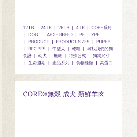
12 LB
24 LB
26 LB
4 LB
CORE系列
DOG
LARGE BREED
PET TYPE
PRODUCT
PRODUCT SIZES
PUPPY
RECIPES
中型犬
乾糧
尋找我們的狗
食譜
幼犬
無穀
特殊公式
狗狗尺寸
生命週期
產品系列
食物種類
高蛋白
CORE®無穀 成犬 新鮮羊肉