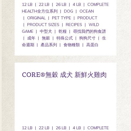
12 LB
22 LB
26 LB
4 LB
COMPLETE
HEALTH全方位系列
DOG
OCEAN
ORIGINAL
PET TYPE
PRODUCT
PRODUCT SIZES
RECIPES
WILD
GAME
中型犬
乾糧
尋找我們的狗食譜
成年
無穀
特殊公式
狗狗尺寸
生
命週期
產品系列
食物種類
高蛋白
CORE®無穀 成犬 新鮮火雞肉
12 LB
22 LB
26 LB
4 LB
COMPLETE