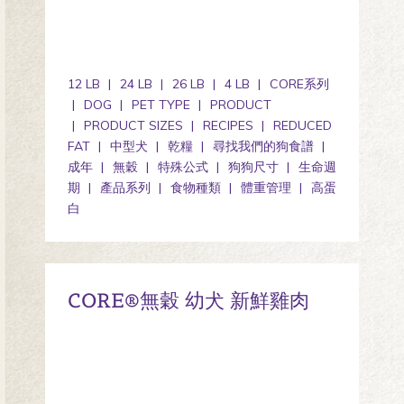
12 LB
24 LB
26 LB
4 LB
CORE系列
DOG
PET TYPE
PRODUCT
PRODUCT SIZES
RECIPES
REDUCED
FAT
中型犬
乾糧
尋找我們的狗食譜
成年
無穀
特殊公式
狗狗尺寸
生命週
期
產品系列
食物種類
體重管理
高蛋
白
CORE®無穀 幼犬 新鮮雞肉