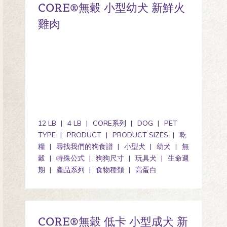
CORE®無穀 小型幼犬 新鮮火
雞肉
12 LB
4 LB
CORE系列
DOG
PET
TYPE
PRODUCT
PRODUCT SIZES
乾
糧
尋找我們的狗食譜
小型犬
幼犬
無
穀
特殊公式
狗狗尺寸
玩具犬
生命週
期
產品系列
食物種類
高蛋白
CORE®無穀 低卡 小型成犬 新